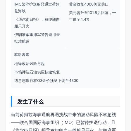
IMO暂停护送船只通过荷姆
黄金收复4000美元关口
兹海峡
美元曾升至101.8后回落，十
《华尔街日报》：称伊朗向
年债至4.4%
船只开火
伊朗准军事海军警告避用未
批准航道
驱动因素
地缘政治风险再起
市场押注石油供应快速恢复
德意志银行将Q3金价预测下调至4300
发生了什么
当前荷姆兹海峡通航再遇挑战带来的波动风险不容忽视
——联合国国际海事组织（IMO）已暂停护送行动，且
《华尔街日报》报导称伊朗向一艘船只开火、伊朗准军