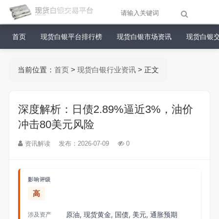
首页
现货白银平台排行榜
现货白银市场资讯
现货白银
当前位置：
首页
>
现货白银行业资讯
> 正文
深度解析：日债2.89%逼近3%，油价
冲击80美元风险
资讯解读
发布：2026-07-09
0
影响评级
高
原油, 现货黄金, 国债, 美元, 通胀预期
涉及资产