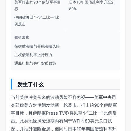
美军打击约90个伊朗军事目
日本10年国债殖利率升至2.
标
89%
伊朗称将以至少“二比一”比
例反击
驱动因素
荷姆兹海峡与曼德海峡风险
主权债殖利率上行压力
通胀担忧与央行货币政策
发生了什么
当前美伊冲突带来的波动风险不容忽视——美军中央司
令部称美方对伊朗发动新一轮袭击、打击约90个伊朗军
事目标，且伊朗据Press TV称将以至少“二比一”比例反
击。此类地缘风险短期内有利于WTI向80美元关口试
探，并推升避险金属，但同时日本10年期国债殖利率升