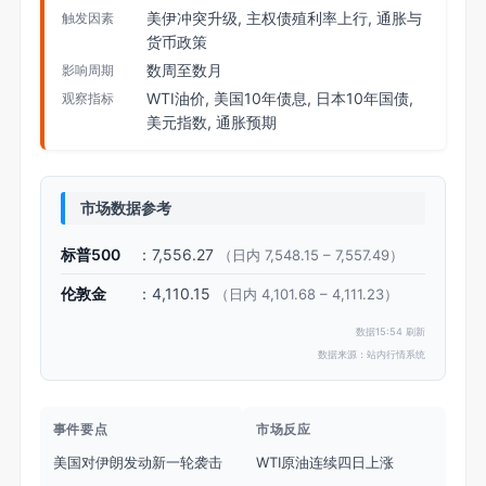
美伊冲突升级, 主权债殖利率上行, 通胀与
触发因素
货币政策
数周至数月
影响周期
WTI油价, 美国10年债息, 日本10年国债,
观察指标
美元指数, 通胀预期
市场数据参考
标普500
：7,556.27
（日内 7,548.15 – 7,557.49）
伦敦金
：4,110.15
（日内 4,101.68 – 4,111.23）
数据15:54 刷新
数据来源：站内行情系统
事件要点
市场反应
美国对伊朗发动新一轮袭击
WTI原油连续四日上涨