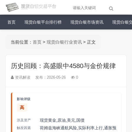
首页
现货白银平台排行榜
现货白银市场资讯
现货白银
当前位置：
首页
>
现货白银行业资讯
> 正文
历史回顾：高盛眼中4580与金价规律
资讯解读
发布：2026-05-26
0
影响评级
高
现货黄金,原油,美元,国债
涉及资产
荷姆兹海峡通航风险,实际利率上行,通胀预
触发因素