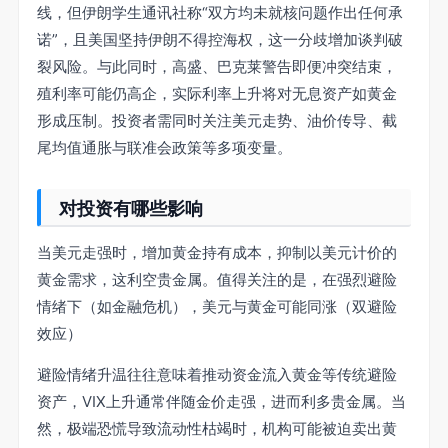
线，但伊朗学生通讯社称“双方均未就核问题作出任何承
诺”，且美国坚持伊朗不得控海权，这一分歧增加谈判破
裂风险。与此同时，高盛、巴克莱警告即便冲突结束，
殖利率可能仍高企，实际利率上升将对无息资产如黄金
形成压制。投资者需同时关注美元走势、油价传导、截
尾均值通胀与联准会政策等多项变量。
对投资有哪些影响
当美元走强时，增加黄金持有成本，抑制以美元计价的
黄金需求，这利空贵金属。值得关注的是，在强烈避险
情绪下（如金融危机），美元与黄金可能同涨（双避险
效应）
避险情绪升温往往意味着推动资金流入黄金等传统避险
资产，VIX上升通常伴随金价走强，进而利多贵金属。当
然，极端恐慌导致流动性枯竭时，机构可能被迫卖出黄