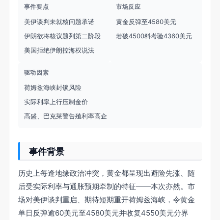
事件要点
市场反应
美伊谈判未就核问题承诺
黄金反弹至4580美元
伊朗欲将核议题列第二阶段
若破4500料考验4360美元
美国拒绝伊朗控海权说法
驱动因素
荷姆兹海峡封锁风险
实际利率上行压制金价
高盛、巴克莱警告殖利率高企
事件背景
历史上每逢地缘政治冲突，黄金都呈现出避险先涨、随
后受实际利率与通胀预期牵制的特征——本次亦然。市
场对美伊谈判重启、期待短期重开荷姆兹海峡，令黄金
单日反弹逾60美元至4580美元并收复4550美元分界