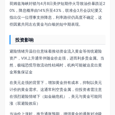
荷姆兹海峡封锁与4月8日美伊短期停火导致油价暴跌近2
0%，降息概率由14%升至43%，联准会3月会议纪要又
指出仅一位理事支持降息，利率路径仍高度不确定，这
些因素共同左右黄金与白银的短中期表现。
投资影响
避险情绪升温往往意味着推动资金流入黄金等传统避险
资产，VIX上升通常伴随金价走强，进而利多贵金属。当
然，极端恐慌导致流动性枯竭时，机构可能被迫卖出黄
金筹集保证金
在美元走强的背景下，增加黄金持有成本，抑制以美元
计价的黄金需求。这通常利空贵金属，但投资者需注意
在强烈避险情绪下（如金融危机），美元与黄金可能同
涨（双避险效应）
当油价上涨时，推升通胀预期，增强黄金的通胀对冲吸