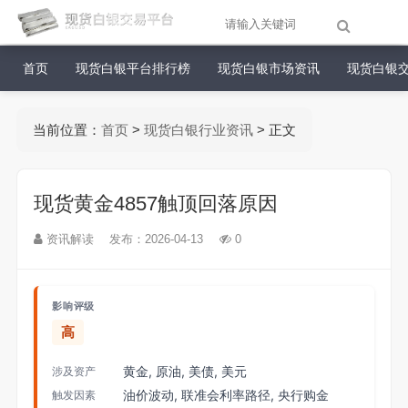
首页
现货白银平台排行榜
现货白银市场资讯
现货白银
当前位置：
首页
>
现货白银行业资讯
> 正文
现货黄金4857触顶回落原因
资讯解读
发布：2026-04-13
0
影响评级
高
黄金, 原油, 美债, 美元
涉及资产
油价波动, 联准会利率路径, 央行购金
触发因素