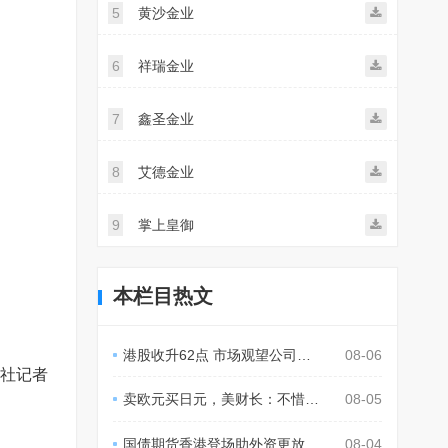
5
黄沙金业
6
祥瑞金业
7
鑫圣金业
8
艾德金业
9
掌上皇御
本栏目热文
港股收升62点 市场观望公司业绩
08-06
通社记者
卖欧元买日元，美财长：不惜一切代价支持日本稳定汇市
08-05
国债期货香港登场助外资更放心持有中国债券资产
08-04