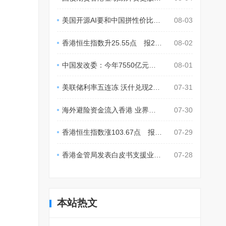
美国开源AI要和中国拼性价比，却遭风投冷落
08-03
香港恒生指数升25.55点 报25884.43点
08-02
中国发改委：今年7550亿元中央预算内投资基本下达完毕
08-01
美联储利率五连冻 沃什兑现2%通胀承诺的考验
07-31
海外避险资金流入香港 业界料楼市受益升势持续
07-30
香港恒生指数涨103.67点 报25310.85点
07-29
香港金管局发表白皮书支援业界迎接量子时代
07-28
本站热文