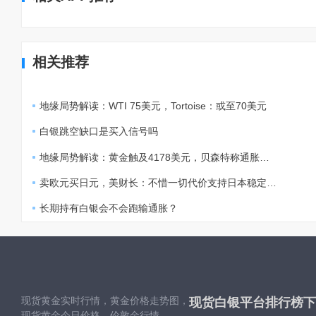
相关推荐
地缘局势解读：WTI 75美元，Tortoise：或至70美元
白银跳空缺口是买入信号吗
地缘局势解读：黄金触及4178美元，贝森特称通胀温和
卖欧元买日元，美财长：不惜一切代价支持日本稳定汇市
长期持有白银会不会跑输通胀？
现货黄金实时行情，黄金价格走势图，
现货白银平台排行榜下
现货黄金今日价格，伦敦金行情，