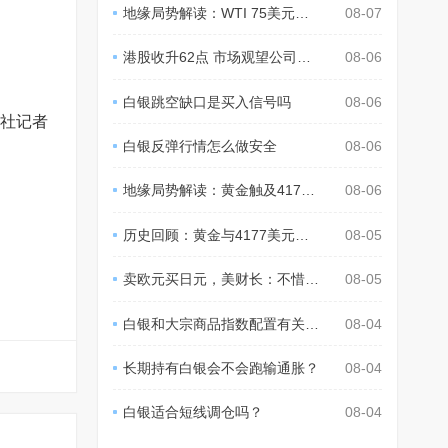
地缘局势解读：WTI 75美元，Tortoise：或至70美元
08-07
港股收升62点 市场观望公司业绩
08-06
白银跳空缺口是买入信号吗
08-06
通社记者
白银反弹行情怎么做安全
08-06
地缘局势解读：黄金触及4178美元，贝森特称通胀温和
08-06
历史回顾：黄金与4177美元规律
08-05
卖欧元买日元，美财长：不惜一切代价支持日本稳定汇市
08-05
白银和大宗商品指数配置有关系吗？
08-04
长期持有白银会不会跑输通胀？
08-04
白银适合短线调仓吗？
08-04