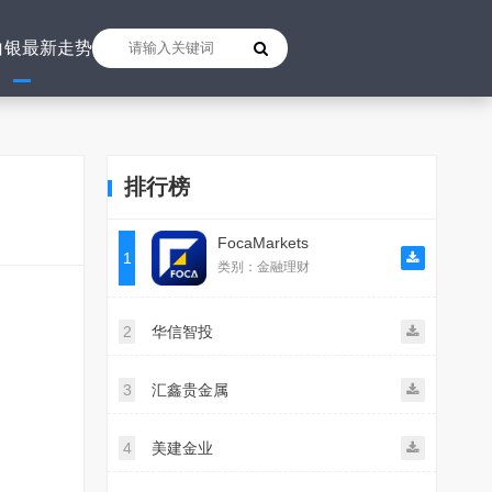
白银最新走势
排行榜
FocaMarkets
1
类别：金融理财
2
华信智投
3
汇鑫贵金属
4
美建金业