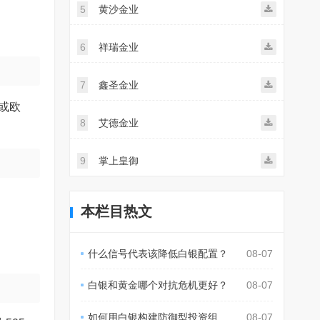
5
黄沙金业
6
祥瑞金业
7
鑫圣金业
或欧
8
艾德金业
9
掌上皇御
本栏目热文
什么信号代表该降低白银配置？
08-07
白银和黄金哪个对抗危机更好？
08-07
如何用白银构建防御型投资组合？
08-07