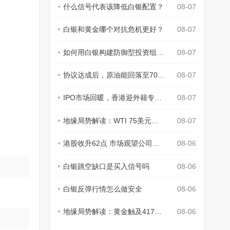
什么信号代表该降低白银配置？
08-07
白银和黄金哪个对抗危机更好？
08-07
如何用白银构建防御型投资组合？
08-07
协议达成后，原油能回落至70美元？
08-07
IPO市场回暖，香港迎外籍专才回流潮
08-07
地缘局势解读：WTI 75美元，Tortoise：或至70美元
08-07
港股收升62点 市场观望公司业绩
08-06
白银跳空缺口是买入信号吗
08-06
白银反弹行情怎么做安全
08-06
。
地缘局势解读：黄金触及4178美元，贝森特称通胀温和
08-06