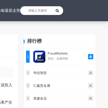
白银最新走势
排行榜
FocaMarkets
1
类别：金融理财
2
华信智投
道该投入
3
汇鑫贵金属
4
美建金业
结果产生