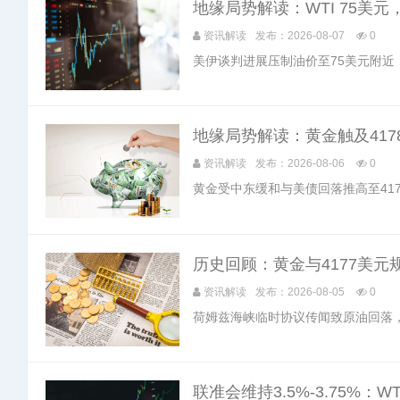
地缘局势解读：WTI 75美元，T
资讯解读
发布：2026-08-07
0
美伊谈判进展压制油价至75美元附近
地缘局势解读：黄金触及41
资讯解读
发布：2026-08-06
0
黄金受中东缓和与美债回落推高至417
历史回顾：黄金与4177美元
资讯解读
发布：2026-08-05
0
荷姆兹海峡临时协议传闻致原油回落，
联准会维持3.5%-3.75%：W