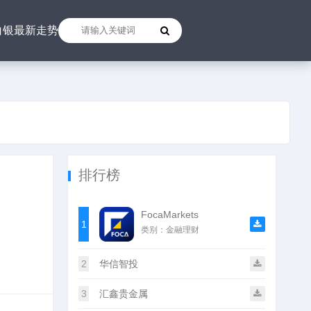
白银最新走势
排行榜
FocaMarkets
1
类别：金融理财
2
华信智投
3
汇鑫贵金属