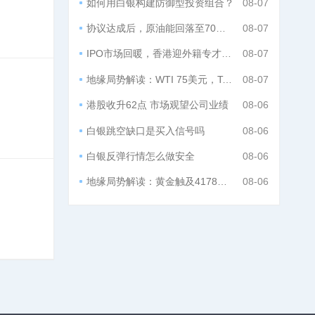
如何用白银构建防御型投资组合？
08-07
协议达成后，原油能回落至70美元？
08-07
IPO市场回暖，香港迎外籍专才回流潮
08-07
地缘局势解读：WTI 75美元，Tortoise：或至70美元
08-07
港股收升62点 市场观望公司业绩
08-06
白银跳空缺口是买入信号吗
08-06
白银反弹行情怎么做安全
08-06
地缘局势解读：黄金触及4178美元，贝森特称通胀温和
08-06