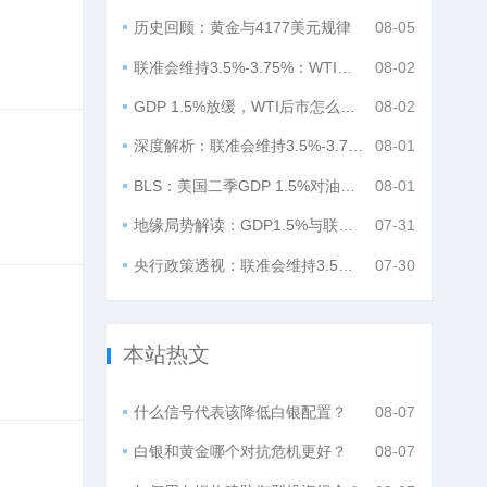
历史回顾：黄金与4177美元规律
08-05
联准会维持3.5%-3.75%：WTI后市如何?
08-02
GDP 1.5%放缓，WTI后市怎么布局？
08-02
深度解析：联准会维持3.5%-3.75%，WTI后市如何部署？
08-01
BLS：美国二季GDP 1.5%对油价影响
08-01
地缘局势解读：GDP1.5%与联准会维持，WTI后市如何布局？
07-31
央行政策透视：联准会维持3.5%至3.75%后黄金何去何从？
07-30
本站热文
什么信号代表该降低白银配置？
08-07
白银和黄金哪个对抗危机更好？
08-07