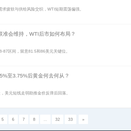
需求疲软与供给风险交织，WTI短期震荡偏强。
与联准会维持，WTI后市如何布局？
-87区间，留意81.5和86美元关键位。
5%至3.75%后黄金何去何从？
力受疑，美元短线走弱助推金价反弹后回落。
5
6
7
8
...
32
33
»