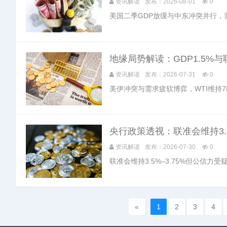
资讯解读
发布：2026-08-01
0
美国二季GDP放缓与中东冲突并行，
地缘局势解读：GDP1.5%
资讯解读
发布：2026-07-31
0
美伊冲突与需求疲软博弈，WTI维持78
央行政策透视：联准会维持3.
资讯解读
发布：2026-07-30
0
联准会维持3.5%–3.75%但公信
«
1
2
3
4