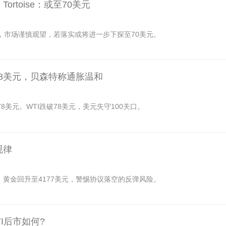
ortoise：或至70美元
，市场谨慎观望，若落实或将进一步下探至70美元。
78美元，贝森特称通胀温和
8美元。WTI跌破78美元，美元失守100关口。
规律
黄金回升至4177美元，警惕协议落空的反弹风险。
TI后市如何?