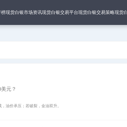
行榜
现货白银市场资讯
现货白银交易平台
现货白银交易策略
现货
0美元？
成，油价承压；若破裂，金油双升。