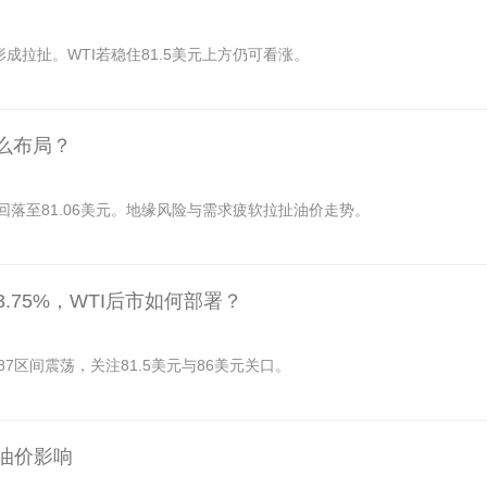
成拉扯。WTI若稳住81.5美元上方仍可看涨。
怎么布局？
线回落至81.06美元。地缘风险与需求疲软拉扯油价走势。
3.75%，WTI后市如何部署？
87区间震荡，关注81.5美元与86美元关口。
对油价影响