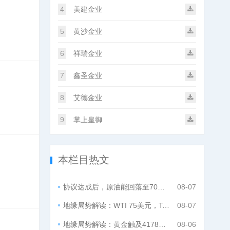
4
美建金业
5
黄沙金业
6
祥瑞金业
7
鑫圣金业
8
艾德金业
9
掌上皇御
本栏目热文
协议达成后，原油能回落至70美元？
08-07
地缘局势解读：WTI 75美元，Tortoise：或至70美元
08-07
地缘局势解读：黄金触及4178美元，贝森特称通胀温和
08-06