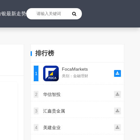
白银最新走势
排行榜
FocaMarkets
1
类别：金融理财
2
华信智投
3
汇鑫贵金属
4
美建金业