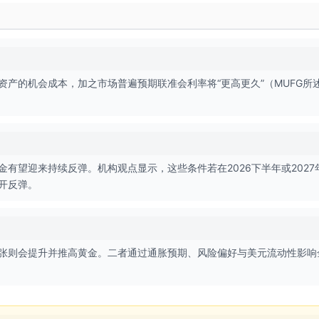
产的机会成本，加之市场普遍预期联准会利率将“更高更久”（MUFG所
有望迎来持续反弹。机构观点显示，这些条件若在2026下半年或2027
开反弹。
张则会提升并推高黄金。二者通过通胀预期、风险偏好与美元流动性影响