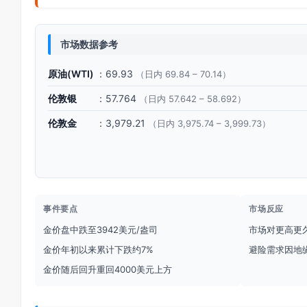
市场数据参考
原油(WTI)
：69.93
（日内 69.84 – 70.14）
伦敦银
：57.764
（日内 57.642 – 58.692）
伦敦金
：3,979.21
（日内 3,975.74 – 3,999.73）
事件要点
市场反应
金价盘中跌至3942美元/盎司
市场对更高更
金价年初以来累计下跌约7%
避险需求因地
金价随后回升重回4000美元上方