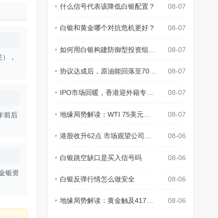
什么信号代表该降低白银配置？
08-07
白银和黄金哪个对抗危机更好？
08-07
如何用白银构建防御型投资组合？
08-07
述），
协议达成后，原油能回落至70美元？
08-07
IPO市场回暖，香港迎外籍专才回流潮
08-07
地缘局势解读：WTI 75美元，Tortoise：或至70美元
08-07
年前后
港股收升62点 市场观望公司业绩
08-06
白银跳空缺口是买入信号吗
08-06
金银资
白银反弹行情怎么做安全
08-06
地缘局势解读：黄金触及4178美元，贝森特称通胀温和
08-06