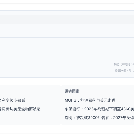
数据北京时间 09
数据来源：站
驱动因素
久利率预期敏感
MUFG：能源回落与美元走强
缘局势与美元波动而波动
华侨银行：2026年终预期下调至4360
道明：或跌破3900后筑底，2027年反弹