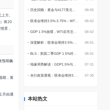
历史回顾：黄金与4177美元规律
08-05
元上方。
联准会维持3.5%-3.75%：WTI后市如何?
08-02
）将20
险情景，
GDP 1.5%放缓，WTI后市怎么布局？
08-02
深度解析：联准会维持3.5%-3.75%，WTI后市如何部署？
08-01
BLS：美国二季GDP 1.5%对油价影响
08-01
胀预期飙
地缘局势解读：GDP1.5%与联准会维持，WTI后市如何布局？
07-31
央行政策透视：联准会维持3.5%至3.75%后黄金何去何从？
07-30
预期，黄
上升由通
本站热文