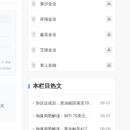
5
黄沙金业
6
祥瑞金业
7
鑫圣金业
8
艾德金业
:35 更新
9
掌上皇御
内行情系统
本栏目热文
协议达成后，原油能回落至70美元？
08-07
美元
地缘局势解读：WTI 75美元，Tortoise：或至70美元
08-07
地缘局势解读：黄金触及4178美元，贝森特称通胀温和
08-06