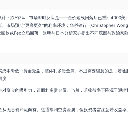
累计下跌约7%，市场即时反应是——金价短线回落后已重回4000美
预期“更高更久”的利率环境；华侨银行（Christopher Wong
元回软或Fed立场回落。道明与日本分析家亦提出不同底部与政治风
实成本降低→黄金受益，整体利多贵金属。不过需要留意的是，若通
幅度
券对资金的吸引力，进而利多贵金属。当然，若收益率下降源于通缩
金从无息资产流向有。这通常利空贵金属，但投资者需注意若收益率