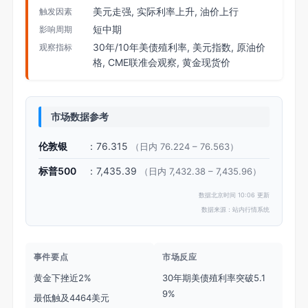
美元走强, 实际利率上升, 油价上行
触发因素
短中期
影响周期
30年/10年美债殖利率, 美元指数, 原油价
观察指标
格, CME联准会观察, 黄金现货价
市场数据参考
伦敦银
：76.315
（日内 76.224 – 76.563）
标普500
：7,435.39
（日内 7,432.38 – 7,435.96）
数据北京时间 10:06 更新
数据来源：站内行情系统
事件要点
市场反应
黄金下挫近2%
30年期美债殖利率突破5.1
9%
最低触及4464美元