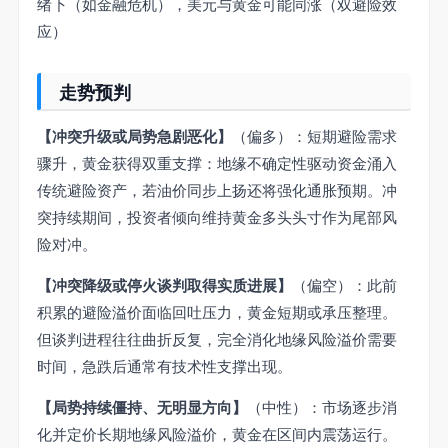
绪下（如金融危机），美元与黄金可能同涨（双避险效
应）
走势预判
【冲突升级或局势急剧恶化】
（偏多）：短期避险需求
骤升，黄金获得双重支撑：地缘不确定性驱动资金涌入
传统避险资产，若油价同步上扬还将强化通胀预期。冲
突持续期间，投资者倾向维持黄金多头头寸作为尾部风
险对冲。
【冲突降级或停火谈判取得实质进展】
（偏空）：此前
积累的避险溢价面临回吐压力，黄金短期或承压整理。
但谈判进程往往曲折反复，完全消化地缘风险溢价需要
时间，急跌后通常有技术性支撑出现。
【局势持续僵持、无明显方向】
（中性）：市场逐步消
化并定价长期地缘风险溢价，黄金在区间内震荡运行。