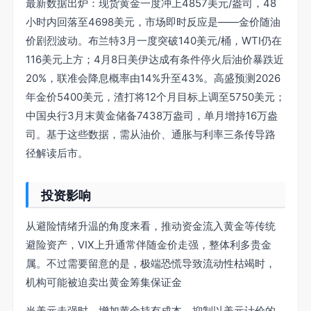
最新数据出炉：现货黄金一度冲上4857美元/盎司，48
小时内回落至4698美元，市场即时反应是——金价随油
价剧烈波动。布兰特3月一度突破140美元/桶，WTI仍在
116美元上方；4月8日美伊达成有条件停火后油价暴跌近
20%，联准会降息概率由14%升至43%。高盛预测2026
年金价5400美元，渣打将12个月目标上调至5750美元；
中国央行3月末黄金储备7438万盎司，单月增持16万盎
司。基于这些数据，需从油价、通胀与利率三条传导路
径解读后市。
投资影响
从避险情绪升温的角度来看，推动资金流入黄金等传统
避险资产，VIX上升通常伴随金价走强，整体利多贵金
属。不过需要留意的是，极端恐慌导致流动性枯竭时，
机构可能被迫卖出黄金筹集保证金
当美元走强时，增加黄金持有成本，抑制以美元计价的