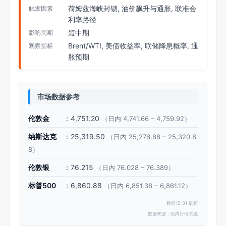
荷姆兹海峡封锁, 油价飙升与通胀, 联准会
触发因素
利率路径
短中期
影响周期
Brent/WTI, 美债收益率, 联储降息概率, 通
观察指标
胀预期
市场数据参考
伦敦金
：4,751.20
（日内 4,741.66 – 4,759.92）
纳斯达克
：25,319.50
（日内 25,276.88 – 25,320.8
8）
伦敦银
：76.215
（日内 76.028 – 76.389）
标普500
：6,860.88
（日内 6,851.38 – 6,861.12）
数据15:31 刷新
数据来源：站内行情系统